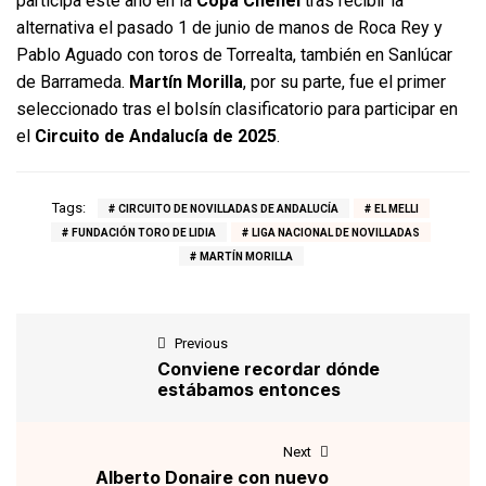
participa este año en la
Copa Chenel
tras recibir la
alternativa el pasado 1 de junio de manos de Roca Rey y
Pablo Aguado con toros de Torrealta, también en Sanlúcar
de Barrameda.
Martín Morilla
, por su parte, fue el primer
seleccionado tras el bolsín clasificatorio para participar en
el
Circuito de Andalucía de 2025
.
Tags:
CIRCUITO DE NOVILLADAS DE ANDALUCÍA
EL MELLI
FUNDACIÓN TORO DE LIDIA
LIGA NACIONAL DE NOVILLADAS
MARTÍN MORILLA
Previous
Conviene recordar dónde
estábamos entonces
Next
Alberto Donaire con nuevo