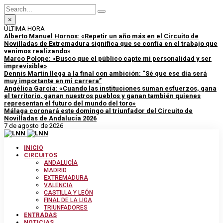
×
ÚLTIMA HORA
Alberto Manuel Hornos: «Repetir un año más en el Circuito de
Novilladas de Extremadura significa que se confía en el trabajo que
venimos realizando»
Marco Polope: «Busco que el público capte mi personalidad y ser
imprevisible»
Dennis Martín llega a la final con ambición: “Sé que ese día será
muy importante en mi carrera”
Angélica García: «Cuando las instituciones suman esfuerzos, gana
el territorio, ganan nuestros pueblos y ganan también quienes
representan el futuro del mundo del toro»
Málaga coronará este domingo al triunfador del Circuito de
Novilladas de Andalucía 2026
7 de agosto de 2026
INICIO
CIRCUITOS
ANDALUCÍA
MADRID
EXTREMADURA
VALENCIA
CASTILLA Y LEÓN
FINAL DE LA LIGA
TRIUNFADORES
ENTRADAS
NOTICIAS