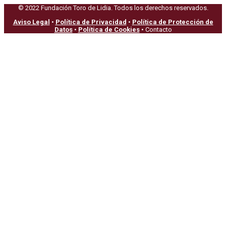
© 2022 Fundación Toro de Lidia. Todos los derechos reservados.
Aviso Legal
•
Política de Privacidad
•
Política de Protección de
Datos
•
Política de Cookies
• Contacto