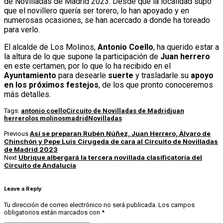
de Novilladas de Madrid 2023. Desde que la localidad supo
que el novillero quería ser torero, lo han apoyado y en
numerosas ocasiones, se han acercado a donde ha toreado
para verlo.
El alcalde de Los Molinos,
Antonio Coello
, ha querido estar a
la altura de lo que supone la participación de
Juan herrero
en este certamen, por lo que lo ha recibido en el
Ayuntamiento
para desearle
suerte
y trasladarle su
apoyo
en los próximos festejos
, de los que pronto conoceremos
más detalles.
Tags:
antonio coello
Circuito de Novilladas de Madrid
juan
herrero
los molinos
madrid
Novilladas
Así se preparan Rubén Núñez, Juan Herrero, Álvaro de
Previous
Chinchón y Pepe Luis Cirugeda de cara al Circuito de Novilladas
de Madrid 2023
Ubrique albergará la tercera novillada clasificatoria del
Next
Circuito de Andalucía
Leave a Reply
Tu dirección de correo electrónico no será publicada.
Los campos
obligatorios están marcados con
*