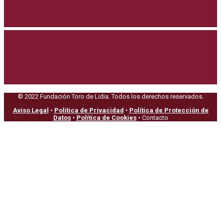
© 2022 Fundación Toro de Lidia. Todos los derechos reservados.
Aviso Legal
•
Política de Privacidad
•
Política de Protección de
Datos
•
Política de Cookies
• Contacto