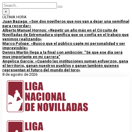
×
ÚLTIMA HORA
Juan Bazaga: «Son dos novilleros que nos van a dejar una semifinal
para recordar»
Alberto Manuel Hornos: «Repetir un año más en el Circuito de
Novilladas de Extremadura significa que se confía en el trabajo que
venimos realizando»
Marco Polope: «Busco que el público capte mi personalidad y ser
imprevisible»
Dennis Martín llega a la final con ambición: “Sé que ese día será
muy importante en mi carrera”
Angélica García: «Cuando las instituciones suman esfuerzos, gana
el territorio, ganan nuestros pueblos y ganan también quienes
representan el futuro del mundo del toro»
8 de agosto de 2026