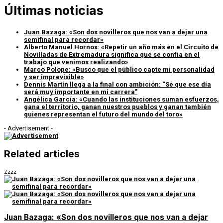
Últimas noticias
Juan Bazaga: «Son dos novilleros que nos van a dejar una
semifinal para recordar»
Alberto Manuel Hornos: «Repetir un año más en el Circuito de
Novilladas de Extremadura significa que se confía en el
trabajo que venimos realizando»
Marco Polope: «Busco que el público capte mi personalidad
y ser imprevisible»
Dennis Martín llega a la final con ambición: “Sé que ese día
será muy importante en mi carrera”
Angélica García: «Cuando las instituciones suman esfuerzos,
gana el territorio, ganan nuestros pueblos y ganan también
quienes representan el futuro del mundo del toro»
- Advertisement -
Related articles
Zzzz
Juan Bazaga: «Son dos novilleros que nos van a dejar