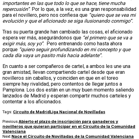
importantes en las que todo lo que se hace, tiene mucha
repercusión”
. Por lo que, a la vez, es una gran responsabilidad
para el novillero, pero nos confiesa que
“quiero que se vea mi
evolución y que el aficionado se siga ilusionando conmigo”.
Tras su puerta grande han cambiado las cosas, el aficionado
espera ver más, asegurándonos que
“el primero que se va a
exigir más, soy yo”
. Pero entrenando como hasta ahora
porque
“quiero seguir profundizando en mi concepto y que
cada día vaya un pasito más hacia adelante”.
En cuanto a ser compañeros de cartel, a ambos les une una
gran amistad, llevan compartiendo cartel desde que eran
novilleros sin caballos, y coinciden en que en el toreo
siempre hay rivalidad, pero contentos de llegar juntos a
Pamplona. Los dos están en un muy buen momento saliendo
lanzados de Madrid y esperan compartir muchos carteles y
contentar a los aficionados.
Tags:
Circuito de Madrid
Liga Nacional de Novilladas
Abierto el plazo de inscripción para ganaderos y
Previous
novilleros que quieran participar en el Circuito de la Comunidad
Valenciana
Nace el Circuito de Novilladas de la Comunidad Valenciana
Next