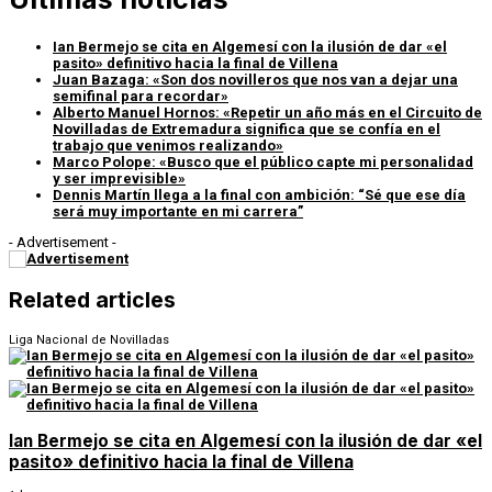
Ian Bermejo se cita en Algemesí con la ilusión de dar «el
pasito» definitivo hacia la final de Villena
Juan Bazaga: «Son dos novilleros que nos van a dejar una
semifinal para recordar»
Alberto Manuel Hornos: «Repetir un año más en el Circuito de
Novilladas de Extremadura significa que se confía en el
trabajo que venimos realizando»
Marco Polope: «Busco que el público capte mi personalidad
y ser imprevisible»
Dennis Martín llega a la final con ambición: “Sé que ese día
será muy importante en mi carrera”
- Advertisement -
Related articles
Liga Nacional de Novilladas
Ian Bermejo se cita en Algemesí con la ilusión de dar «el
pasito» definitivo hacia la final de Villena