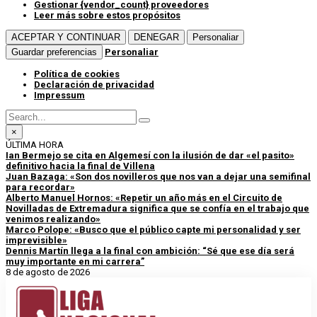
Gestionar {vendor_count} proveedores
Leer más sobre estos propósitos
ACEPTAR Y CONTINUAR
DENEGAR
Personaliar
Guardar preferencias
Personaliar
Política de cookies
Declaración de privacidad
Impressum
×
ÚLTIMA HORA
Ian Bermejo se cita en Algemesí con la ilusión de dar «el pasito»
definitivo hacia la final de Villena
Juan Bazaga: «Son dos novilleros que nos van a dejar una semifinal
para recordar»
Alberto Manuel Hornos: «Repetir un año más en el Circuito de
Novilladas de Extremadura significa que se confía en el trabajo que
venimos realizando»
Marco Polope: «Busco que el público capte mi personalidad y ser
imprevisible»
Dennis Martín llega a la final con ambición: “Sé que ese día será
muy importante en mi carrera”
8 de agosto de 2026