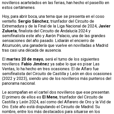
novilleros acartelados en las ferias, han hecho el paseíllo en
estos certámenes.
Hoy, para abrir boca, una terna que se presenta en el coso
venteño.
Sergio Sánchez
, triunfador del Circuito de
Extremadura y de la Final de la Liga Nacional de 2024,
Javier
Zulueta
, finalista del Circuito de Andalucía 2024 y
semifinalista este año y Aarón Palacio, una de las grandes
sensaciones del año pasado. Lidiarán el encierro de
Alcurrucén, una ganadería que vuelve en novilladas a Madrid
tras casi una década de ausencia.
El
martes 20 de mayo
, será el turno de los siguientes
novilleros.
Fabio Jiméne
z ya sabe lo que es pisar Las
Ventas, lo ha hecho en tres ocasiones. El de Alfaro fue
semifinalista del Circuito de Castilla y León en dos ocasiones
(2022 y 2023), siendo uno de los novilleros más punteros del
panorama nacional.
Le acompañan en el cartel dos novilleros que ese presentan.
El primero de ellos es
El Mene
, triunfador del Circuito de
Castilla y León 2024, así como del Alfarero de Oro y la Vid de
Oro. Este año está disputando el Circuito de Madrid. Su
nombre, entre los más destacados para situarse en los