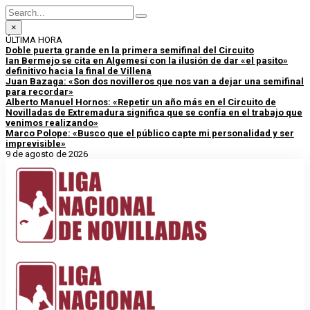
×
ÚLTIMA HORA
Doble puerta grande en la primera semifinal del Circuito
Ian Bermejo se cita en Algemesí con la ilusión de dar «el pasito»
definitivo hacia la final de Villena
Juan Bazaga: «Son dos novilleros que nos van a dejar una semifinal
para recordar»
Alberto Manuel Hornos: «Repetir un año más en el Circuito de
Novilladas de Extremadura significa que se confía en el trabajo que
venimos realizando»
Marco Polope: «Busco que el público capte mi personalidad y ser
imprevisible»
9 de agosto de 2026