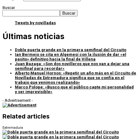
Buscar
Buscar
Tweets by novilladas
Últimas noticias
Doble puerta grande en la primera semifinal del Circuito
Ian Bermejo se cita en Algemesí con la ilusión de dar «el
pasito» definitivo hacia la final de Villena
Juan Bazaga: «Son dos novilleros que nos van a dejar una
semifinal para recordar»
Alberto Manuel Hornos: «Repetir un año más en el Circuito de
Novilladas de Extremadura significa que se confía en el
trabajo que venimos realizando»
Marco Polope: «Busco que el público capte mi personalidad
y ser imprevisible»
- Advertisement -
Related articles
Extremadura