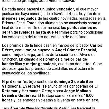
reconocido prestigio, José Antonio Cuevas.
De cada tarde
pasará un único vencedor
, el que mayor
puntuación haya conseguido a través del jurado, y los
dos
mejores segundos
de las cuatro novilladas realizadas en la
Primera Fase. Estos dos últimos no se anunciarán hasta el
final de la misma. De esta manera,
las puntuaciones no
serán desveladas hasta que termine
para no condicionar
las votaciones del resto de festejos de esta fase.
Los premios de la tarde caen en manos del picador
Carlos
Pérez
, como
mejor puyazo
, y
Ángel Gómez Escorial,
como
mejor brega,
ambos de la cuadrilla de Álvaro de
Chinchón. En cuanto a los premios a
mejor par de
banderillas
y
mejor ganadería
, quedaron desiertos. Cabe
destacar que los premios de cuadrillas no afectan a la
puntuación de los novilleros.
El
próximo festejo
será este
domingo 3 de abril
en
Valdilecha.
En el cartel se anuncian las ganaderías de
El
Retamar
y
Hermanas Ortega
para
Jorge Molina
y
Leandro Gutiérrez
. El festejo comenzará a las
18:00
horas
y las entradas ya están a la venta
en este enlace
.
Tags:
Álvaro de Chinchón
Circuito de Madrid
Liga Nacional de