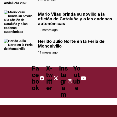
Mario Vilau brinda su novillo a la
afición de Cataluña y a las cadenas
autonómicas
10 meses ago
Herido Julio Norte en la Feria de
Moncalvillo
11 meses ago
Fa
X-
Ins
Yo
ce
tw
ta
ut
bo
itt
gr
ub
ok
er
a
e
m