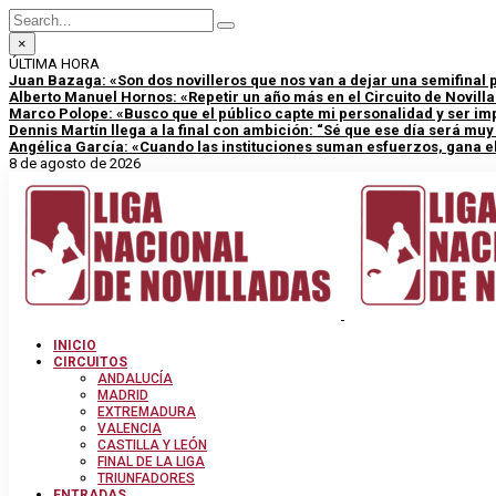
×
ÚLTIMA HORA
Juan Bazaga: «Son dos novilleros que nos van a dejar una semifinal
Alberto Manuel Hornos: «Repetir un año más en el Circuito de Novill
Marco Polope: «Busco que el público capte mi personalidad y ser im
Dennis Martín llega a la final con ambición: “Sé que ese día será mu
Angélica García: «Cuando las instituciones suman esfuerzos, gana el
8 de agosto de 2026
INICIO
CIRCUITOS
ANDALUCÍA
MADRID
EXTREMADURA
VALENCIA
CASTILLA Y LEÓN
FINAL DE LA LIGA
TRIUNFADORES
ENTRADAS