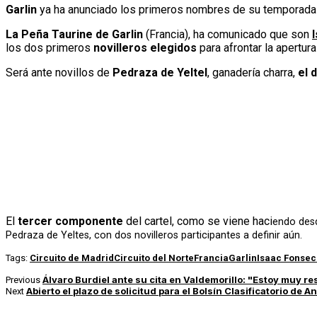
Garlin
ya ha anunciado los primeros nombres de su temporada
La Peña Taurine de Garlin
(Francia), ha comunicado que son
los dos primeros
novilleros elegidos
para afrontar la apertur
Será ante novillos de
Pedraza de Yeltel
, ganadería charra,
el 
El
tercer componente
del cartel, como se viene haci
endo desd
Pedraza de Yeltes, con dos novilleros participantes a definir aún.
Tags:
Circuito de Madrid
Circuito del Norte
Francia
Garlin
Isaac Fonsec
Álvaro Burdiel ante su cita en Valdemorillo: "Estoy muy re
Previous
Abierto el plazo de solicitud para el Bolsín Clasificatorio de A
Next