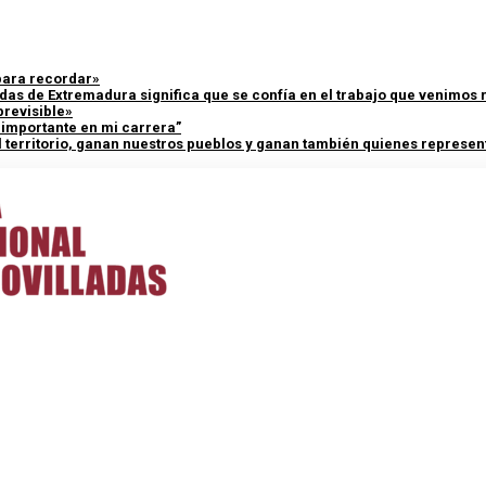
 para recordar»
adas de Extremadura significa que se confía en el trabajo que venimos
previsible»
y importante en mi carrera”
 territorio, ganan nuestros pueblos y ganan también quienes represent