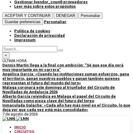
Gestionar {vendor_count} proveedores
Leer más sobre estos propósitos
ACEPTAR Y CONTINUAR
DENEGAR
Personaliar
Guardar preferencias
Personaliar
Política de cookies
Declaración de privacidad
Impressum
×
ÚLTIMA HORA
Dennis Martín llega a la final con ambición: “Sé que ese día será
muy importante en mi carrera”
Angélica García: «Cuando las instituciones suman esfuerzos, gana
el territorio, ganan nuestros pueblos y ganan también quienes
representan el futuro del mundo del toro»
Málaga coronará este domingo al triunfador del Circuito de
Novilladas de Andalucía 2026
Alberto García reivindica en Málaga el papel del Circuito de
Novilladas como pieza clave del futuro del toreo
Inmaculada Galache: «Cada año hay más nivel en el Circuito, lo que
deja ver que cada vez está más consolidado»
7 de agosto de 2026
INICIO
CIRCUITOS