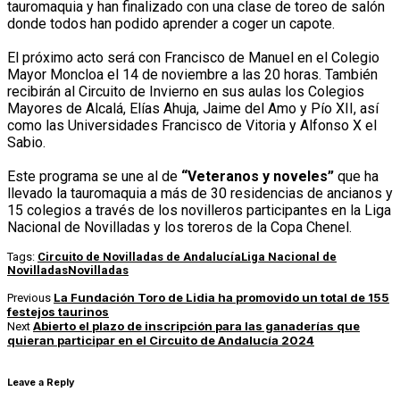
tauromaquia y han finalizado con una clase de toreo de salón
donde todos han podido aprender a coger un capote.
El próximo acto será con Francisco de Manuel en el Colegio
Mayor Moncloa el 14 de noviembre a las 20 horas. También
recibirán al Circuito de Invierno en sus aulas los Colegios
Mayores de Alcalá, Elías Ahuja, Jaime del Amo y Pío XII, así
como las Universidades Francisco de Vitoria y Alfonso X el
Sabio.
Este programa se une al de
“Veteranos y noveles”
que ha
llevado la tauromaquia a más de 30 residencias de ancianos y
15 colegios a través de los novilleros participantes en la Liga
Nacional de Novilladas y los toreros de la Copa Chenel.
Tags:
Circuito de Novilladas de Andalucía
Liga Nacional de
Novilladas
Novilladas
La Fundación Toro de Lidia ha promovido un total de 155
Previous
festejos taurinos
Abierto el plazo de inscripción para las ganaderías que
Next
quieran participar en el Circuito de Andalucía 2024
Leave a Reply