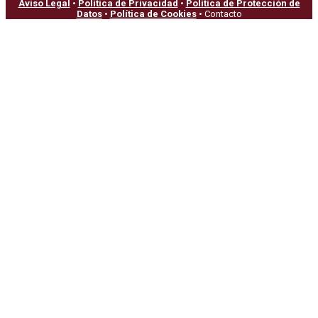
Aviso Legal
•
Política de Privacidad
•
Política de Protección de
Datos
•
Política de Cookies
• Contacto