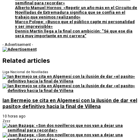
semifinal para recordar»
Alberto Manuel Hornos: «Repetir un año más en el Circuito de
Novilladas de Extremadura significa que se confía en el
trabajo que venimos realizando»
Marco Polope: «Busco que el público capte mi personalidad
y ser imprevisible»
Dennis Martín llega a la final con ambición: “Sé que ese día
será muy importante en mi carrera”
- Advertisement -
Related articles
Liga Nacional de Novilladas
Ian Bermejo se cita en Algemesí con la ilusión de dar «el
pasito» definitivo hacia la final de Villena
10 horas ago
Zzzz