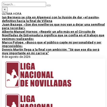
×
ÚLTIMA HORA
Ian Bermejo se cita en Algemesí con la ilusión de dar «el pasito»
definitivo hacia la final de Villena
Juan Bazaga: «Son dos novilleros que nos van a dejar una semifinal
para recordar»
Alberto Manuel Hornos: «Repetir un año más en el Circuito de
Novilladas de Extremadura significa que se confía en el trabajo que
venimos realizando»
Marco Polope: «Busco que el público capte mi personalidad y ser
imprevisible»
Dennis Martín llega a la final con ambición: “Sé que ese día será
muy importante en mi carrera”
8 de agosto de 2026