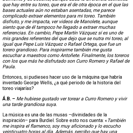
que hay entre su toreo, que era el de otra época en el que las
bases actuales aún no estaban asentadas, me parece
complicado extraer elementos para mi toreo. También
disfruto, y me impacta, ver videos de Manolete, aunque
siento que de él tampoco he llegado a extraer muchas
referencias. En cambio, Pepe Martín Vázquez sí es uno de
mis grandes referentes del que dejo que se nutra mi toreo, al
igual que Pepe Luis Vázquez o Rafael Ortega, que fue un
torero grandioso. Para inspirarme también me gusta
escuchar a maestros como Antoñete. Finalmente, los toreros
con los que más he disfrutado son Curro Romero y Rafael de
Paula.
Entonces, si pudieses hacer uso de la máquina que habría
inventado George Wells, ¿a qué periodo de la historia del
toreo viajarías?
Á.B. –
Me hubiese gustado ver torear a Curro Romero y vivir
una tarde grandiosa suya.
La música es una de las musas –divinidades de la
inspiración– para Burdiel. Sobre esto nos cuenta: «
También
me inspira el flamenco, soy muy aficionado y lo escucho
veinticuatro horas al día. Además, percibo que hay una