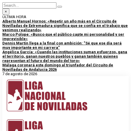
×
ÚLTIMA HORA
Alberto Manuel Hornos: «Repetir un año más en el Circuito de
Novilladas de Extremadura significa que se confía en el trabajo que
venimos realizando»
Marco Polope: «Busco que el público capte mi personalidad y ser
imprevisible»
Dennis Martín llega a la final con ambición: “Sé que ese día será
muy importante en mi carrera”
Angélica García: «Cuando las instituciones suman esfuerzos, gana
el territorio, ganan nuestros pueblos y ganan también quienes
representan el futuro del mundo del toro»
Málaga coronará este domingo al triunfador del Circuito de
Novilladas de Andalucía 2026
7 de agosto de 2026