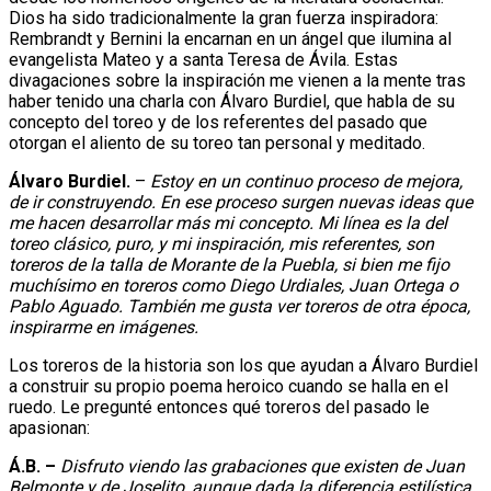
Dios ha sido tradicionalmente la gran fuerza inspiradora:
Rembrandt y Bernini la encarnan en un ángel que ilumina al
evangelista Mateo y a santa Teresa de Ávila. Estas
divagaciones sobre la inspiración me vienen a la mente tras
haber tenido una charla con Álvaro Burdiel, que habla de su
concepto del toreo y de los referentes del pasado que
otorgan el aliento de su toreo tan personal y meditado.
Álvaro Burdiel.
–
Estoy en un continuo proceso de mejora,
de ir construyendo. En ese proceso surgen nuevas ideas que
me hacen desarrollar más mi concepto. Mi línea es la del
toreo clásico, puro, y mi inspiración, mis referentes, son
toreros de la talla de Morante de la Puebla, si bien me fijo
muchísimo en toreros como Diego Urdiales, Juan Ortega o
Pablo Aguado. También me gusta ver toreros de otra época,
inspirarme en imágenes.
Los toreros de la historia son los que ayudan a Álvaro Burdiel
a construir su propio poema heroico cuando se halla en el
ruedo. Le pregunté entonces qué toreros del pasado le
apasionan:
Á.B. –
Disfruto viendo las grabaciones que existen de Juan
Belmonte y de Joselito, aunque dada la diferencia estilística