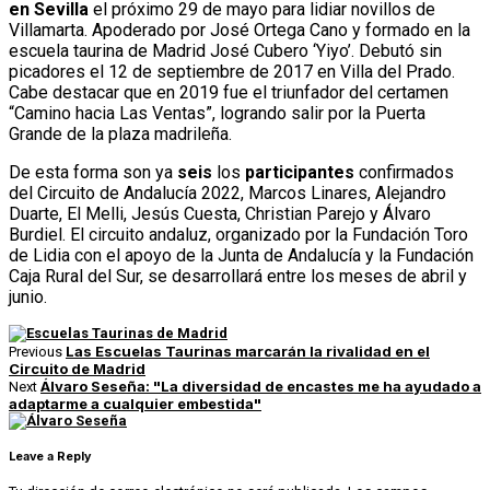
en Sevilla
el próximo 29 de mayo para lidiar novillos de
Villamarta. Apoderado por José Ortega Cano y formado en la
escuela taurina de Madrid José Cubero ‘Yiyo’. Debutó sin
picadores el 12 de septiembre de 2017 en Villa del Prado.
Cabe destacar que en 2019 fue el triunfador del certamen
“Camino hacia Las Ventas”, logrando salir por la Puerta
Grande de la plaza madrileña.
De esta forma son ya
seis
los
participantes
confirmados
del Circuito de Andalucía 2022, Marcos Linares, Alejandro
Duarte, El Melli, Jesús Cuesta, Christian Parejo y Álvaro
Burdiel. El circuito andaluz, organizado por la Fundación Toro
de Lidia con el apoyo de la Junta de Andalucía y la Fundación
Caja Rural del Sur, se desarrollará entre los meses de abril y
junio.
Las Escuelas Taurinas marcarán la rivalidad en el
Previous
Circuito de Madrid
Álvaro Seseña: "La diversidad de encastes me ha ayudado a
Next
adaptarme a cualquier embestida"
Leave a Reply