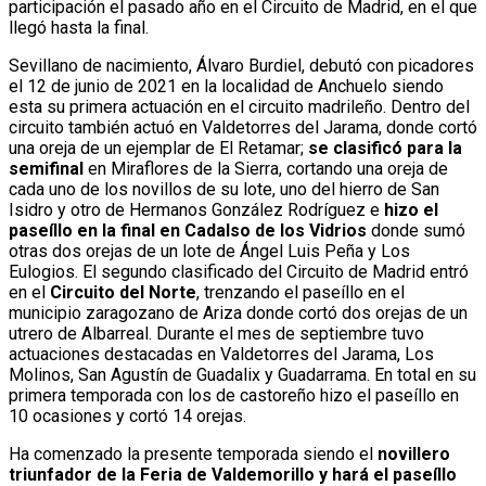
participación el pasado año en el Circuito de Madrid, en el que
llegó hasta la final.
Sevillano de nacimiento, Álvaro Burdiel, debutó con picadores
el 12 de junio de 2021 en la localidad de Anchuelo siendo
esta su primera actuación en el circuito madrileño. Dentro del
circuito también actuó en Valdetorres del Jarama, donde cortó
una oreja de un ejemplar de El Retamar;
se clasificó para la
semifinal
en Miraflores de la Sierra, cortando una oreja de
cada uno de los novillos de su lote, uno del hierro de San
Isidro y otro de Hermanos González Rodríguez e
hizo el
paseíllo en la final en Cadalso de los Vidrios
donde sumó
otras dos orejas de un lote de Ángel Luis Peña y Los
Eulogios. El segundo clasificado del Circuito de Madrid entró
en el
Circuito del Norte
, trenzando el paseíllo en el
municipio zaragozano de Ariza donde cortó dos orejas de un
utrero de Albarreal. Durante el mes de septiembre tuvo
actuaciones destacadas en Valdetorres del Jarama, Los
Molinos, San Agustín de Guadalix y Guadarrama. En total en su
primera temporada con los de castoreño hizo el paseíllo en
10 ocasiones y cortó 14 orejas.
Ha comenzado la presente temporada siendo el
novillero
triunfador de la Feria de Valdemorillo y hará el paseíllo