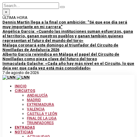
×
ÚLTIMA HORA
Dennis Martín llega a la final con ambición: “Sé que ese día será
muy importante en mi carrera”
Angélica García: «Cuando las instituciones suman esfuerzos, gana
el territorio, ganan nuestros pueblos y ganan también quienes
representan el futuro del mundo del toro»
Málaga coronará este domingo al triunfador del Circuito de
Novilladas de Andalucía 2026
Alberto García reivindica en Málaga el papel del Circuito de
Novilladas como pieza clave del futuro del toreo
Inmaculada Galache: «Cada año hay más nivel en el Circuito, lo que
deja ver que cada vez está más consolidado»
7 de agosto de 2026
INICIO
CIRCUITOS
ANDALUCÍA
MADRID
EXTREMADURA
VALENCIA
CASTILLA Y LEÓN
FINAL DE LA LIGA
TRIUNFADORES
ENTRADAS
NOTICIAS
ACTUALIDAD