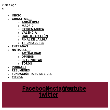
2 días ago
×
INICIO
CIRCUITOS
ANDALUCÍA
MADRID
EXTREMADURA
VALENCIA
CASTILLA Y LEÓN
FINAL DE LA LIGA
TRIUNFADORES
ENTRADAS
NOTICIAS
ACTUALIDAD
OPINIÓN
ENTREVISTAS
TOROS
PODCAST
RESÚMENES
FUNDACIÓN TORO DE LIDIA
TIENDA
Facebook
X-
Instagram
Youtube
twitter