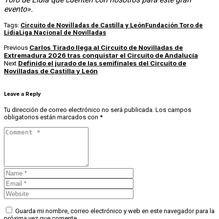
evento».
Tags:
Circuito de Novilladas de Castilla y León
Fundación Toro de
Lidia
Liga Nacional de Novilladas
Carlos Tirado llega al Circuito de Novilladas de
Previous
Extremadura 2026 tras conquistar el Circuito de Andalucía
Definido el jurado de las semifinales del Circuito de
Next
Novilladas de Castilla y León
Leave a Reply
Tu dirección de correo electrónico no será publicada.
Los campos
obligatorios están marcados con
*
Guarda mi nombre, correo electrónico y web en este navegador para la
próxima vez que comente.