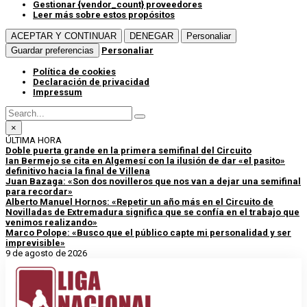
Gestionar {vendor_count} proveedores
Leer más sobre estos propósitos
ACEPTAR Y CONTINUAR
DENEGAR
Personaliar
Guardar preferencias
Personaliar
Política de cookies
Declaración de privacidad
Impressum
×
ÚLTIMA HORA
Doble puerta grande en la primera semifinal del Circuito
Ian Bermejo se cita en Algemesí con la ilusión de dar «el pasito»
definitivo hacia la final de Villena
Juan Bazaga: «Son dos novilleros que nos van a dejar una semifinal
para recordar»
Alberto Manuel Hornos: «Repetir un año más en el Circuito de
Novilladas de Extremadura significa que se confía en el trabajo que
venimos realizando»
Marco Polope: «Busco que el público capte mi personalidad y ser
imprevisible»
9 de agosto de 2026