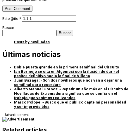
Este @ño
*
Buscar
Buscar
Posts by novilladas
Últimas noticias
Doble puerta grande en la primera semifinal del Circuito
Ian Bermejo se cita en Algemesí con la ilusión de dar «el
pasito» definitivo hacia la final de Villena
Juan Bazaga: «Son dos novilleros que nos van a dejar una
semifinal para recordar»
Alberto Manuel Hornos: «Repetir un año más en el Circuito de
Novilladas de Extremadura significa que se confía en el
trabajo que venimos realizando»
Marco Polope: «Busco que el público capte mi personalidad
y ser imprevisible»
- Advertisement -
Related articles