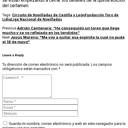
se están empezando a cerrar los detalles de la quinta edición
del certamen.
Tags:
Circuito de Novilladas de Castilla y León
Fundación Toro de
Lidia
Liga Nacional de Novilladas
Adrián Centenera: “He conseguido un toreo que llega
Previous
mucho y se ve reflejado en los tendidos”
Jesús Moreno: "Me voy a quitar esa espinita la cual no pude
Next
el 18 de mayo"
Leave a Reply
Tu dirección de correo electrónico no será publicada.
Los campos
obligatorios están marcados con
*
Guarda mi nombre, correo electrónico y web en este navegador para la
próxima vez que comente.