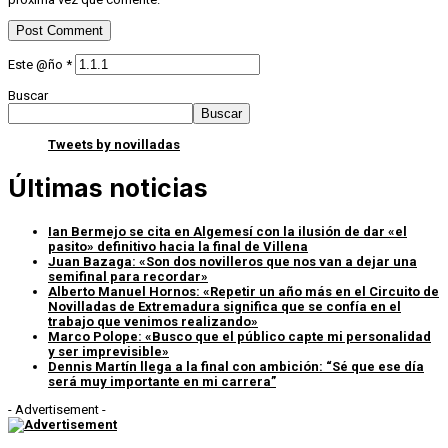
Este @ño
*
Buscar
Buscar
Tweets by novilladas
Últimas noticias
Ian Bermejo se cita en Algemesí con la ilusión de dar «el
pasito» definitivo hacia la final de Villena
Juan Bazaga: «Son dos novilleros que nos van a dejar una
semifinal para recordar»
Alberto Manuel Hornos: «Repetir un año más en el Circuito de
Novilladas de Extremadura significa que se confía en el
trabajo que venimos realizando»
Marco Polope: «Busco que el público capte mi personalidad
y ser imprevisible»
Dennis Martín llega a la final con ambición: “Sé que ese día
será muy importante en mi carrera”
- Advertisement -