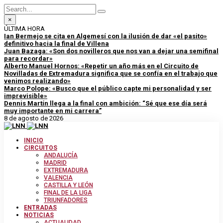
×
ÚLTIMA HORA
Ian Bermejo se cita en Algemesí con la ilusión de dar «el pasito»
definitivo hacia la final de Villena
Juan Bazaga: «Son dos novilleros que nos van a dejar una semifinal
para recordar»
Alberto Manuel Hornos: «Repetir un año más en el Circuito de
Novilladas de Extremadura significa que se confía en el trabajo que
venimos realizando»
Marco Polope: «Busco que el público capte mi personalidad y ser
imprevisible»
Dennis Martín llega a la final con ambición: “Sé que ese día será
muy importante en mi carrera”
8 de agosto de 2026
INICIO
CIRCUITOS
ANDALUCÍA
MADRID
EXTREMADURA
VALENCIA
CASTILLA Y LEÓN
FINAL DE LA LIGA
TRIUNFADORES
ENTRADAS
NOTICIAS
ACTUALIDAD