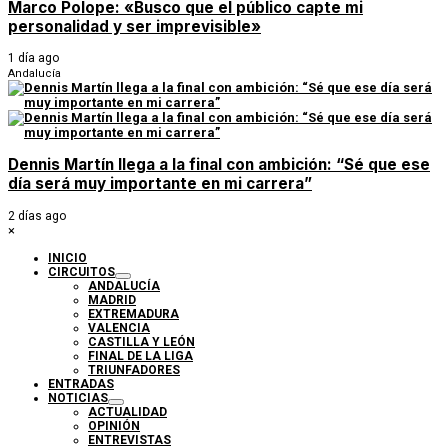
Marco Polope: «Busco que el público capte mi
personalidad y ser imprevisible»
1 día ago
Andalucía
Dennis Martín llega a la final con ambición: “Sé que ese
día será muy importante en mi carrera”
2 días ago
×
INICIO
CIRCUITOS
ANDALUCÍA
MADRID
EXTREMADURA
VALENCIA
CASTILLA Y LEÓN
FINAL DE LA LIGA
TRIUNFADORES
ENTRADAS
NOTICIAS
ACTUALIDAD
OPINIÓN
ENTREVISTAS