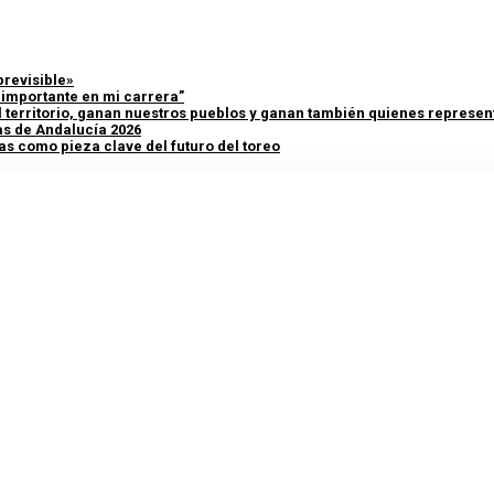
previsible»
y importante en mi carrera”
 territorio, ganan nuestros pueblos y ganan también quienes represent
as de Andalucía 2026
as como pieza clave del futuro del toreo