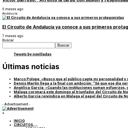
5 meses ago
Andalucía
El Circuito de Andalucía ya conoce a sus primeros prota
7 meses ago
Buscar
Buscar
Tweets by novilladas
Últimas noticias
Marco Polope: «Busco que el público capte mi personalidad y 
Dennis Martín llega a la final con ambición: “Sé que ese día s
Angélica García: «Cuando las instituciones suman esfuerzos, g
Málaga coronará este domingo al triunfador del Circuito de No
Alberto García reivindica en Málaga el papel del Circuito de N
- Advertisement -
×
INICIO
CIRCUITOS