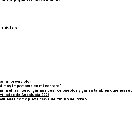
gonistas
ser imprevisible»
erá muy importante en mi carrera”
ana el territorio, ganan nuestros pueblos y ganan también quienes rep
villadas de Andalucía 2026
ovilladas como pieza clave del futuro del toreo