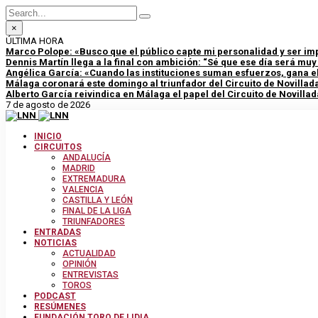
×
ÚLTIMA HORA
Marco Polope: «Busco que el público capte mi personalidad y ser im
Dennis Martín llega a la final con ambición: “Sé que ese día será mu
Angélica García: «Cuando las instituciones suman esfuerzos, gana el
Málaga coronará este domingo al triunfador del Circuito de Novillad
Alberto García reivindica en Málaga el papel del Circuito de Novillad
7 de agosto de 2026
INICIO
CIRCUITOS
ANDALUCÍA
MADRID
EXTREMADURA
VALENCIA
CASTILLA Y LEÓN
FINAL DE LA LIGA
TRIUNFADORES
ENTRADAS
NOTICIAS
ACTUALIDAD
OPINIÓN
ENTREVISTAS
TOROS
PODCAST
RESÚMENES
FUNDACIÓN TORO DE LIDIA