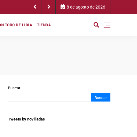
an Bazaga: «Son dos novilleros que nos van a dejar una semifinal para r
8 de agosto de 2026
N TORO DE LIDIA
TIENDA
Buscar
Buscar
Tweets by novilladas