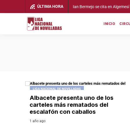
ÚLTIMA HORA
Ian Bermejo se cita en Algemesí con la ilusión de dar 
INICIO
CIRC
LIGA NACIONAL DE NOVILLADAS
Albacete presenta uno de los
carteles más rematados del
escalafón con caballos
1 año ago