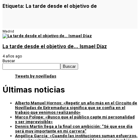
Etiqueta:
La tarde desde el objetivo de
Madrid
La tarde desde el objetivo de… Ismael Díaz
4 años ago
Buscar
Buscar
Tweets by novilladas
Últimas noticias
Alberto Manuel Hornos: «Repetir un año más en el Circuito de
Novilladas de Extremadura significa que se confía en el
trabajo que venimos realizando»
Marco Polope: «Busco que el público capte mi personalidad
y ser imprevisible»
Dennis Martín llega a la final con ambición: “Sé que ese día
será muy importante en mi carrera”
Angélica García: «Cuando las instituciones suman esfuerzos,