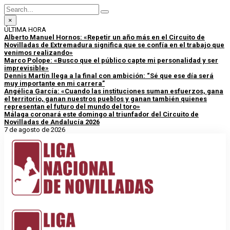
×
ÚLTIMA HORA
Alberto Manuel Hornos: «Repetir un año más en el Circuito de
Novilladas de Extremadura significa que se confía en el trabajo que
venimos realizando»
Marco Polope: «Busco que el público capte mi personalidad y ser
imprevisible»
Dennis Martín llega a la final con ambición: “Sé que ese día será
muy importante en mi carrera”
Angélica García: «Cuando las instituciones suman esfuerzos, gana
el territorio, ganan nuestros pueblos y ganan también quienes
representan el futuro del mundo del toro»
Málaga coronará este domingo al triunfador del Circuito de
Novilladas de Andalucía 2026
7 de agosto de 2026