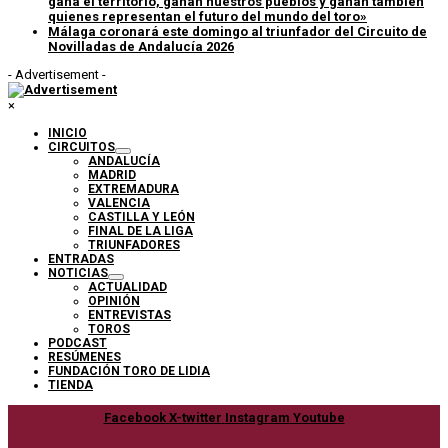
gana el territorio, ganan nuestros pueblos y ganan también
quienes representan el futuro del mundo del toro»
Málaga coronará este domingo al triunfador del Circuito de
Novilladas de Andalucía 2026
- Advertisement -
×
INICIO
CIRCUITOS
ANDALUCÍA
MADRID
EXTREMADURA
VALENCIA
CASTILLA Y LEÓN
FINAL DE LA LIGA
TRIUNFADORES
ENTRADAS
NOTICIAS
ACTUALIDAD
OPINIÓN
ENTREVISTAS
TOROS
PODCAST
RESÚMENES
FUNDACIÓN TORO DE LIDIA
TIENDA
Facebook
X-twitter
Instagram
Youtube