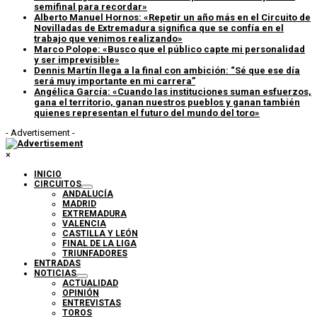
semifinal para recordar»
Alberto Manuel Hornos: «Repetir un año más en el Circuito de
Novilladas de Extremadura significa que se confía en el
trabajo que venimos realizando»
Marco Polope: «Busco que el público capte mi personalidad
y ser imprevisible»
Dennis Martín llega a la final con ambición: “Sé que ese día
será muy importante en mi carrera”
Angélica García: «Cuando las instituciones suman esfuerzos,
gana el territorio, ganan nuestros pueblos y ganan también
quienes representan el futuro del mundo del toro»
- Advertisement -
×
INICIO
CIRCUITOS
ANDALUCÍA
MADRID
EXTREMADURA
VALENCIA
CASTILLA Y LEÓN
FINAL DE LA LIGA
TRIUNFADORES
ENTRADAS
NOTICIAS
ACTUALIDAD
OPINIÓN
ENTREVISTAS
TOROS