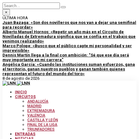
×
ÚLTIMA HORA
Juan Bazaga: «Son dos novilleros que nos van a dejar una semifinal
para recordar»
Alberto Manuel Hornos: «Repetir un año más en el Circuito de
Novilladas de Extremadura significa que se confía en el trabajo que
venimos realizando»
Marco Polope: «Busco que el público capte mi personalidad y ser
imprevisible»
Dennis Martín llega a la final con ambición: “Sé que ese día será
muy importante en mi carrera”
Angélica García: «Cuando las instituciones suman esfuerzos, gana
el territorio, ganan nuestros pueblos y ganan también quienes
representan el futuro del mundo del toro»
8 de agosto de 2026
INICIO
CIRCUITOS
ANDALUCÍA
MADRID
EXTREMADURA
VALENCIA
CASTILLA Y LEÓN
FINAL DE LA LIGA
TRIUNFADORES
ENTRADAS
NOTICIAS