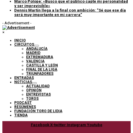
Marco Polope: «Busco que el público capte mi personalidad
y ser imprevisible»
Dennis Martín llega a la final con ambición: “Sé que ese día
será muy importante en mi carrera”
- Advertisement -
×
INICIO
CIRCUITOS
ANDALUCÍA
MADRID
EXTREMADURA
VALENCIA
CASTILLA Y LEÓN
FINAL DE LA LIGA
TRIUNFADORES
ENTRADAS
NOTICIAS
ACTUALIDAD
OPINIÓN
ENTREVISTAS
TOROS
PODCAST
RESÚMENES
FUNDACIÓN TORO DE LIDIA
TIENDA
Facebook
X-twitter
Instagram
Youtube