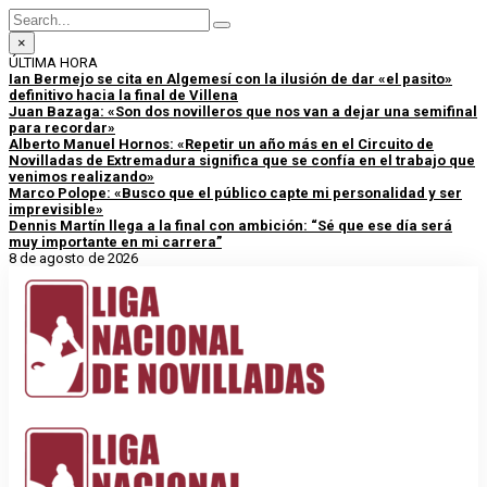
×
ÚLTIMA HORA
Ian Bermejo se cita en Algemesí con la ilusión de dar «el pasito»
definitivo hacia la final de Villena
Juan Bazaga: «Son dos novilleros que nos van a dejar una semifinal
para recordar»
Alberto Manuel Hornos: «Repetir un año más en el Circuito de
Novilladas de Extremadura significa que se confía en el trabajo que
venimos realizando»
Marco Polope: «Busco que el público capte mi personalidad y ser
imprevisible»
Dennis Martín llega a la final con ambición: “Sé que ese día será
muy importante en mi carrera”
8 de agosto de 2026